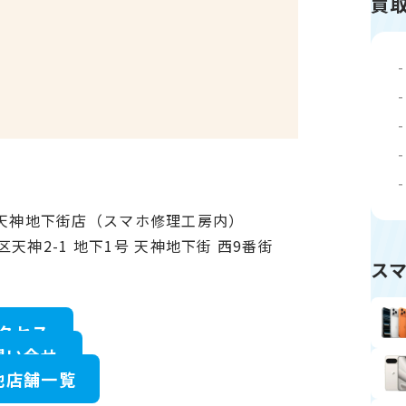
買
ク天神地下街店（スマホ修理工房内）
区天神2-1 地下1号 天神地下街 西9番街
ス
クセス
問い合せ
他店舗一覧