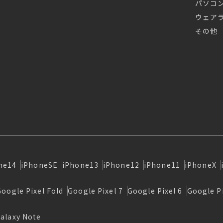
パソコ
ウェア
その他
ne14
iPhoneSE
iPhone13
iPhone12
iPhone11
iPhoneX
Google Pixel Fold
Google Pixel 7
Google Pixel 6
Google Pi
alaxy Note