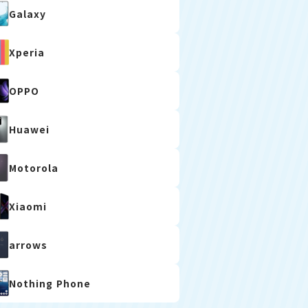
Galaxy
Xperia
OPPO
Huawei
Motorola
Xiaomi
arrows
Nothing Phone