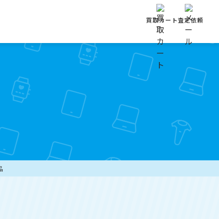
買取カート
査定依頼
品