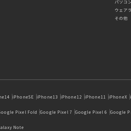
パソコ
ウェア
その他
ne14
iPhoneSE
iPhone13
iPhone12
iPhone11
iPhoneX
Google Pixel Fold
Google Pixel 7
Google Pixel 6
Google Pi
alaxy Note