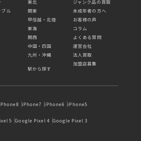
ン
東北
ジャンク品の買取
ラブル
関東
未成年者の方へ
甲信越・北陸
お客様の声
東海
コラム
関西
よくある質問
中国・四国
運営会社
九州・沖縄
法人買取
加盟店募集
駅から探す
iPhone8
iPhone7
iPhone6
iPhone5
xel 5
Google Pixel 4
Google Pixel 3