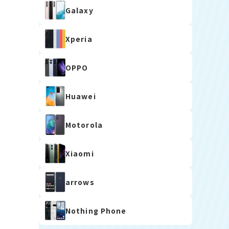
Galaxy
Xperia
OPPO
Huawei
Motorola
Xiaomi
arrows
Nothing Phone