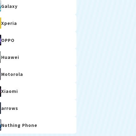
Galaxy
Xperia
OPPO
Huawei
Motorola
Xiaomi
arrows
Nothing Phone