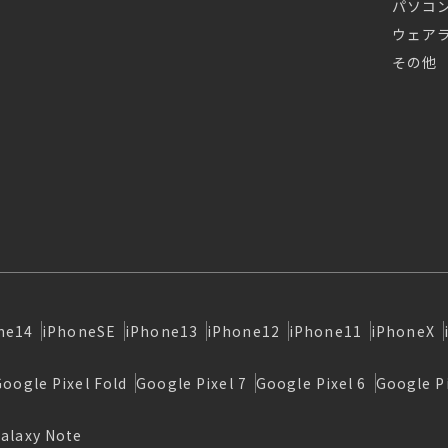
パソコ
ウェア
その他
ne14
iPhoneSE
iPhone13
iPhone12
iPhone11
iPhoneX
Google Pixel Fold
Google Pixel 7
Google Pixel 6
Google Pi
alaxy Note