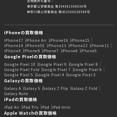
古物商許可番号：
東京都公安委員会 第304361506036号
神奈川県公安委員会 第452500028586号
iPhoneの買取価格
iPhone17
iPhone Air
iPhone16
iPhone15
iPhone14
iPhoneSE
iPhone13
iPhone12
iPhone11
iPhoneX
iPhone8
iPhone7
iPhone6
iPhone5
Google Pixelの買取価格
Google Pixel 10
Google Pixel 9
Google Pixel 8
Google Pixel Fold
Google Pixel 7
Google Pixel 6
Google Pixel 5
Google Pixel 4
Google Pixel 3
Galaxyの買取価格
Galaxy A
Galaxy S
Galaxy Z Flip
Galaxy Z Fold
Galaxy Note
iPadの買取価格
iPad Air
iPad Pro
iPad
iPad mini
Apple Watchの買取価格