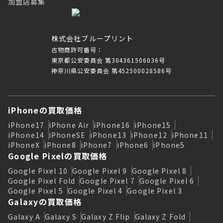
加盟店募集
株式会社ブループリント
古物商許可番号：
東京都公安委員会 第304361506036号
神奈川県公安委員会 第452500028586号
iPhoneの買取価格
iPhone17
iPhone Air
iPhone16
iPhone15
iPhone14
iPhoneSE
iPhone13
iPhone12
iPhone11
iPhoneX
iPhone8
iPhone7
iPhone6
iPhone5
Google Pixelの買取価格
Google Pixel 10
Google Pixel 9
Google Pixel 8
Google Pixel Fold
Google Pixel 7
Google Pixel 6
Google Pixel 5
Google Pixel 4
Google Pixel 3
Galaxyの買取価格
Galaxy A
Galaxy S
Galaxy Z Flip
Galaxy Z Fold