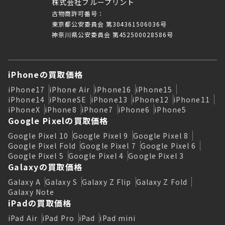
株式会社ブループリント
古物商許可番号：
東京都公安委員会 第304361506036号
神奈川県公安委員会 第452500028586号
iPhoneの買取価格
iPhone17
iPhone Air
iPhone16
iPhone15
iPhone14
iPhoneSE
iPhone13
iPhone12
iPhone11
iPhoneX
iPhone8
iPhone7
iPhone6
iPhone5
Google Pixelの買取価格
Google Pixel 10
Google Pixel 9
Google Pixel 8
Google Pixel Fold
Google Pixel 7
Google Pixel 6
Google Pixel 5
Google Pixel 4
Google Pixel 3
Galaxyの買取価格
Galaxy A
Galaxy S
Galaxy Z Flip
Galaxy Z Fold
Galaxy Note
iPadの買取価格
iPad Air
iPad Pro
iPad
iPad mini