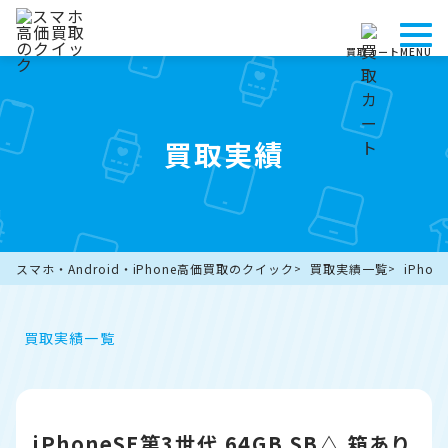
買取カート
MENU
買取実績
スマホ・Android・iPhone高価買取のクイック
買取実績一覧
iPho
買取実績一覧
iPhoneSE第3世代 64GB SB△ 箱あり