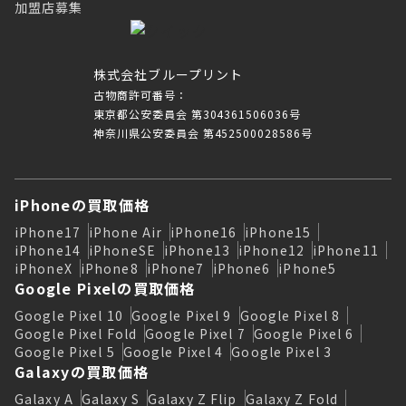
加盟店募集
株式会社ブループリント
古物商許可番号：
東京都公安委員会 第304361506036号
神奈川県公安委員会 第452500028586号
iPhoneの買取価格
iPhone17
iPhone Air
iPhone16
iPhone15
iPhone14
iPhoneSE
iPhone13
iPhone12
iPhone11
iPhoneX
iPhone8
iPhone7
iPhone6
iPhone5
Google Pixelの買取価格
Google Pixel 10
Google Pixel 9
Google Pixel 8
Google Pixel Fold
Google Pixel 7
Google Pixel 6
Google Pixel 5
Google Pixel 4
Google Pixel 3
Galaxyの買取価格
Galaxy A
Galaxy S
Galaxy Z Flip
Galaxy Z Fold