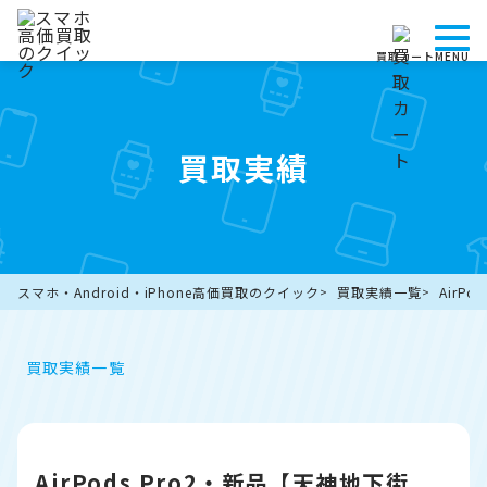
買取カート
MENU
買取実績
スマホ・Android・iPhone高価買取のクイック
買取実績一覧
AirP
買取実績一覧
AirPods Pro2・新品【天神地下街