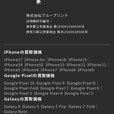
株式会社ブループリント
古物商許可番号：
東京都公安委員会 第304361506036号
神奈川県公安委員会 第452500028586号
iPhoneの買取価格
iPhone17
iPhone Air
iPhone16
iPhone15
iPhone14
iPhoneSE
iPhone13
iPhone12
iPhone11
iPhoneX
iPhone8
iPhone7
iPhone6
iPhone5
Google Pixelの買取価格
Google Pixel 10
Google Pixel 9
Google Pixel 8
Google Pixel Fold
Google Pixel 7
Google Pixel 6
Google Pixel 5
Google Pixel 4
Google Pixel 3
Galaxyの買取価格
Galaxy A
Galaxy S
Galaxy Z Flip
Galaxy Z Fold
Galaxy Note