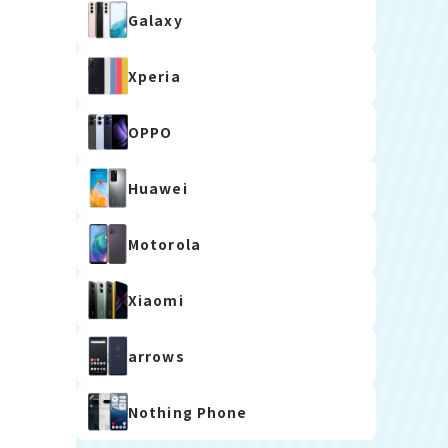
Galaxy
Xperia
OPPO
Huawei
Motorola
Xiaomi
arrows
Nothing Phone