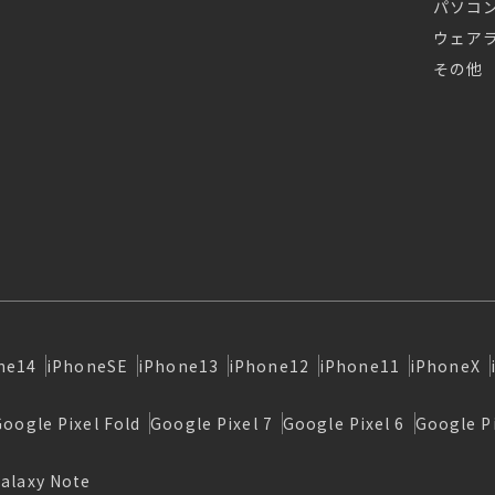
パソコ
ウェア
その他
ne14
iPhoneSE
iPhone13
iPhone12
iPhone11
iPhoneX
Google Pixel Fold
Google Pixel 7
Google Pixel 6
Google Pi
alaxy Note