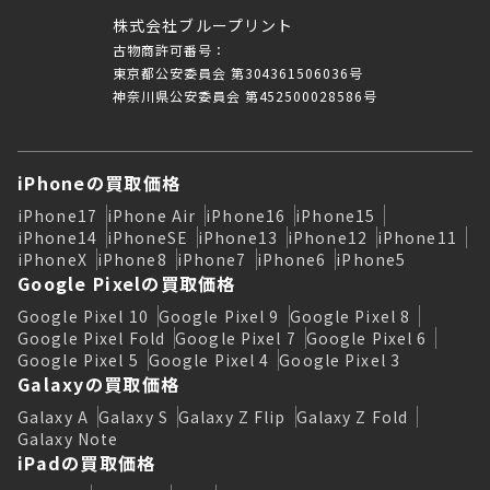
株式会社ブループリント
古物商許可番号：
東京都公安委員会 第304361506036号
神奈川県公安委員会 第452500028586号
iPhoneの買取価格
iPhone17
iPhone Air
iPhone16
iPhone15
iPhone14
iPhoneSE
iPhone13
iPhone12
iPhone11
iPhoneX
iPhone8
iPhone7
iPhone6
iPhone5
Google Pixelの買取価格
Google Pixel 10
Google Pixel 9
Google Pixel 8
Google Pixel Fold
Google Pixel 7
Google Pixel 6
Google Pixel 5
Google Pixel 4
Google Pixel 3
Galaxyの買取価格
Galaxy A
Galaxy S
Galaxy Z Flip
Galaxy Z Fold
Galaxy Note
iPadの買取価格