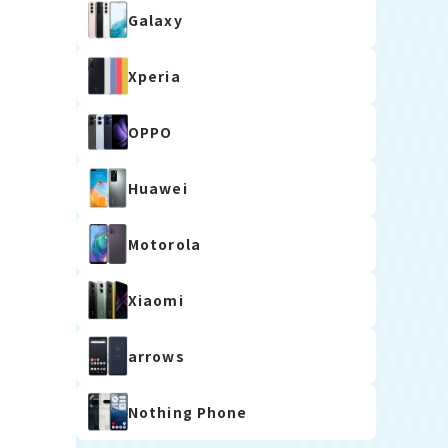
Galaxy
Xperia
OPPO
Huawei
Motorola
Xiaomi
arrows
Nothing Phone