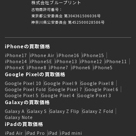
株式会社ブループリント
古物商許可番号：
東京都公安委員会 第304361506036号
神奈川県公安委員会 第452500028586号
iPhoneの買取価格
iPhone17
iPhone Air
iPhone16
iPhone15
iPhone14
iPhoneSE
iPhone13
iPhone12
iPhone11
iPhoneX
iPhone8
iPhone7
iPhone6
iPhone5
Google Pixelの買取価格
Google Pixel 10
Google Pixel 9
Google Pixel 8
Google Pixel Fold
Google Pixel 7
Google Pixel 6
Google Pixel 5
Google Pixel 4
Google Pixel 3
Galaxyの買取価格
Galaxy A
Galaxy S
Galaxy Z Flip
Galaxy Z Fold
Galaxy Note
iPadの買取価格
iPad Air
iPad Pro
iPad
iPad mini