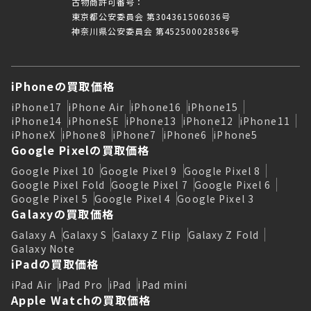
古物商許可番号：
東京都公安委員会 第304361506036号
神奈川県公安委員会 第452500028586号
iPhoneの買取価格
iPhone17
iPhone Air
iPhone16
iPhone15
iPhone14
iPhoneSE
iPhone13
iPhone12
iPhone11
iPhoneX
iPhone8
iPhone7
iPhone6
iPhone5
Google Pixelの買取価格
Google Pixel 10
Google Pixel 9
Google Pixel 8
Google Pixel Fold
Google Pixel 7
Google Pixel 6
Google Pixel 5
Google Pixel 4
Google Pixel 3
Galaxyの買取価格
Galaxy A
Galaxy S
Galaxy Z Flip
Galaxy Z Fold
Galaxy Note
iPadの買取価格
iPad Air
iPad Pro
iPad
iPad mini
Apple Watchの買取価格