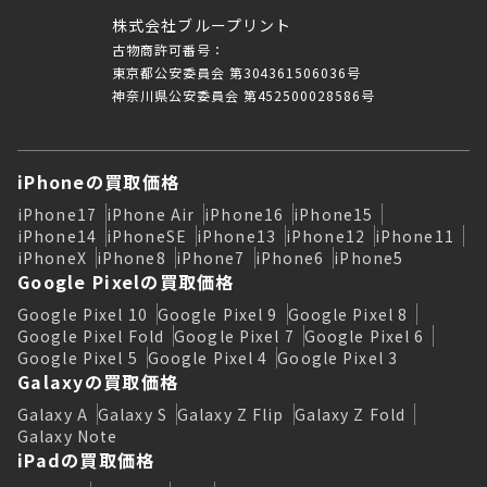
株式会社ブループリント
古物商許可番号：
東京都公安委員会 第304361506036号
神奈川県公安委員会 第452500028586号
iPhoneの買取価格
iPhone17
iPhone Air
iPhone16
iPhone15
iPhone14
iPhoneSE
iPhone13
iPhone12
iPhone11
iPhoneX
iPhone8
iPhone7
iPhone6
iPhone5
Google Pixelの買取価格
Google Pixel 10
Google Pixel 9
Google Pixel 8
Google Pixel Fold
Google Pixel 7
Google Pixel 6
Google Pixel 5
Google Pixel 4
Google Pixel 3
Galaxyの買取価格
Galaxy A
Galaxy S
Galaxy Z Flip
Galaxy Z Fold
Galaxy Note
iPadの買取価格