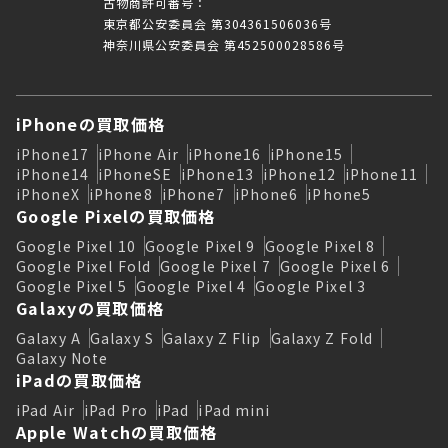
古物商許可番号：
東京都公安委員会 第304361506036号
神奈川県公安委員会 第452500028586号
iPhoneの買取価格
iPhone17
iPhone Air
iPhone16
iPhone15
iPhone14
iPhoneSE
iPhone13
iPhone12
iPhone11
iPhoneX
iPhone8
iPhone7
iPhone6
iPhone5
Google Pixelの買取価格
Google Pixel 10
Google Pixel 9
Google Pixel 8
Google Pixel Fold
Google Pixel 7
Google Pixel 6
Google Pixel 5
Google Pixel 4
Google Pixel 3
Galaxyの買取価格
Galaxy A
Galaxy S
Galaxy Z Flip
Galaxy Z Fold
Galaxy Note
iPadの買取価格
iPad Air
iPad Pro
iPad
iPad mini
Apple Watchの買取価格