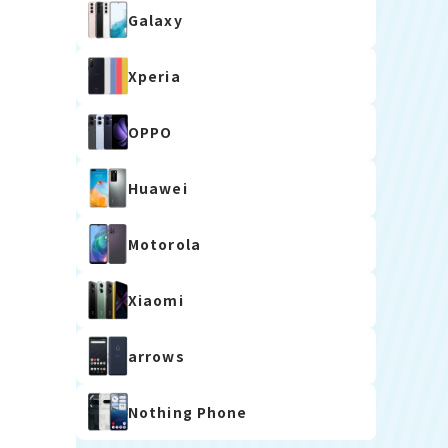
Galaxy
Xperia
OPPO
Huawei
Motorola
Xiaomi
arrows
Nothing Phone