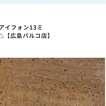
i (アイフォン13ミ
nk版△【広島パルコ店】