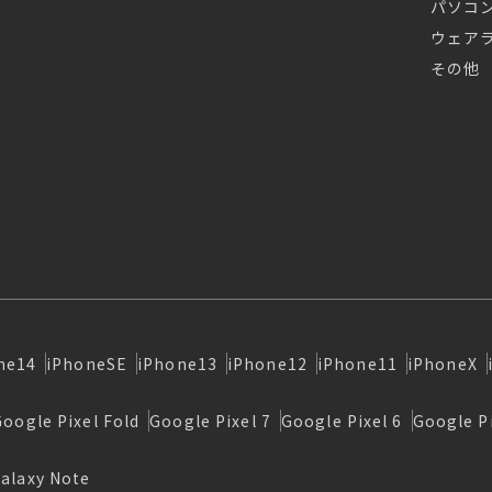
パソコ
ウェア
その他
ne14
iPhoneSE
iPhone13
iPhone12
iPhone11
iPhoneX
Google Pixel Fold
Google Pixel 7
Google Pixel 6
Google Pi
alaxy Note