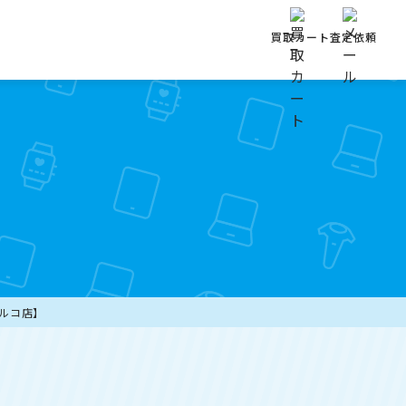
買取カート
査定依頼
島パルコ店】