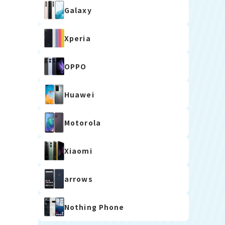
Galaxy
Xperia
OPPO
Huawei
Motorola
Xiaomi
arrows
Nothing Phone