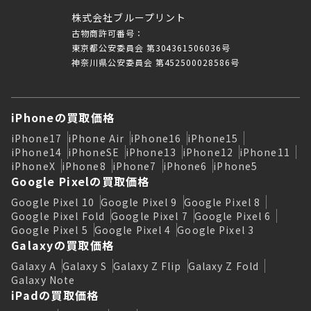
株式会社ブループリント
古物商許可番号：
東京都公安委員会 第304361506036号
神奈川県公安委員会 第452500028586号
iPhoneの買取価格
iPhone17
iPhone Air
iPhone16
iPhone15
iPhone14
iPhoneSE
iPhone13
iPhone12
iPhone11
iPhoneX
iPhone8
iPhone7
iPhone6
iPhone5
Google Pixelの買取価格
Google Pixel 10
Google Pixel 9
Google Pixel 8
Google Pixel Fold
Google Pixel 7
Google Pixel 6
Google Pixel 5
Google Pixel 4
Google Pixel 3
Galaxyの買取価格
Galaxy A
Galaxy S
Galaxy Z Flip
Galaxy Z Fold
Galaxy Note
iPadの買取価格