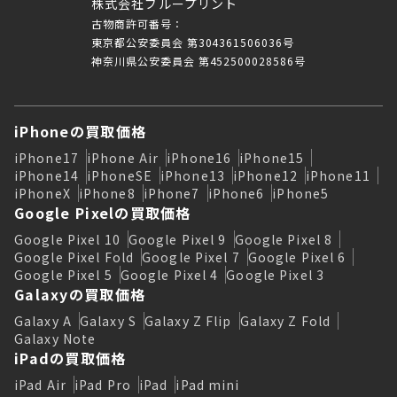
株式会社ブループリント
古物商許可番号：
東京都公安委員会 第304361506036号
神奈川県公安委員会 第452500028586号
iPhoneの買取価格
iPhone17
iPhone Air
iPhone16
iPhone15
iPhone14
iPhoneSE
iPhone13
iPhone12
iPhone11
iPhoneX
iPhone8
iPhone7
iPhone6
iPhone5
Google Pixelの買取価格
Google Pixel 10
Google Pixel 9
Google Pixel 8
Google Pixel Fold
Google Pixel 7
Google Pixel 6
Google Pixel 5
Google Pixel 4
Google Pixel 3
Galaxyの買取価格
Galaxy A
Galaxy S
Galaxy Z Flip
Galaxy Z Fold
Galaxy Note
iPadの買取価格
iPad Air
iPad Pro
iPad
iPad mini