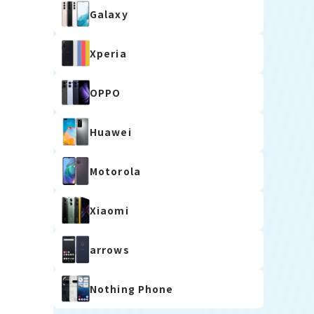
Galaxy
Xperia
OPPO
Huawei
Motorola
Xiaomi
arrows
Nothing Phone