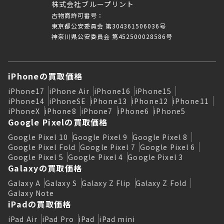
株式会社ブループリント
古物商許可番号：
東京都公安委員会 第304361506036号
神奈川県公安委員会 第452500028586号
iPhoneの買取価格
iPhone17
iPhone Air
iPhone16
iPhone15
iPhone14
iPhoneSE
iPhone13
iPhone12
iPhone11
iPhoneX
iPhone8
iPhone7
iPhone6
iPhone5
Google Pixelの買取価格
Google Pixel 10
Google Pixel 9
Google Pixel 8
Google Pixel Fold
Google Pixel 7
Google Pixel 6
Google Pixel 5
Google Pixel 4
Google Pixel 3
Galaxyの買取価格
Galaxy A
Galaxy S
Galaxy Z Flip
Galaxy Z Fold
Galaxy Note
iPadの買取価格
iPad Air
iPad Pro
iPad
iPad mini