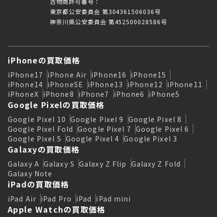
古物商許可番号：
東京都公安委員会 第304361506036号
神奈川県公安委員会 第452500028586号
iPhoneの買取価格
iPhone17
iPhone Air
iPhone16
iPhone15
iPhone14
iPhoneSE
iPhone13
iPhone12
iPhone11
iPhoneX
iPhone8
iPhone7
iPhone6
iPhone5
Google Pixelの買取価格
Google Pixel 10
Google Pixel 9
Google Pixel 8
Google Pixel Fold
Google Pixel 7
Google Pixel 6
Google Pixel 5
Google Pixel 4
Google Pixel 3
Galaxyの買取価格
Galaxy A
Galaxy S
Galaxy Z Flip
Galaxy Z Fold
Galaxy Note
iPadの買取価格
iPad Air
iPad Pro
iPad
iPad mini
Apple Watchの買取価格