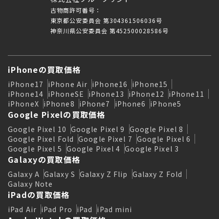
古物商許可番号：
東京都公安委員会 第304361506036号
神奈川県公安委員会 第452500028586号
iPhoneの買取価格
iPhone17
iPhone Air
iPhone16
iPhone15
iPhone14
iPhoneSE
iPhone13
iPhone12
iPhone11
iPhoneX
iPhone8
iPhone7
iPhone6
iPhone5
Google Pixelの買取価格
Google Pixel 10
Google Pixel 9
Google Pixel 8
Google Pixel Fold
Google Pixel 7
Google Pixel 6
Google Pixel 5
Google Pixel 4
Google Pixel 3
Galaxyの買取価格
Galaxy A
Galaxy S
Galaxy Z Flip
Galaxy Z Fold
Galaxy Note
iPadの買取価格
iPad Air
iPad Pro
iPad
iPad mini