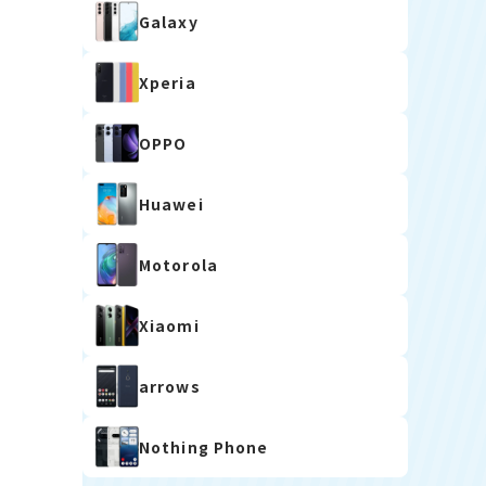
Galaxy
Xperia
OPPO
Huawei
Motorola
Xiaomi
arrows
Nothing Phone