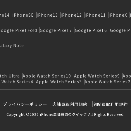
ne14
iPhoneSE
iPhone13
iPhone12
iPhone11
iPhoneX
Google Pixel Fold
Google Pixel 7
Google Pixel 6
Google Pi
alaxy Note
tch Ultra
Apple Watch Series10
Apple Watch Series9
App
 Watch Series4
Apple Watch Series3
Apple Watch Series2
プライバシーポリシー
店舗買取利用規約
宅配買取利用規約
Copyright ©2026 iPhone高価買取のクイック All Rights Reserved.