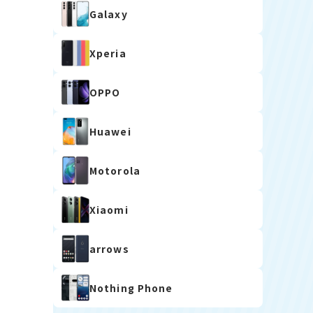
Galaxy
Xperia
OPPO
Huawei
Motorola
Xiaomi
arrows
Nothing Phone