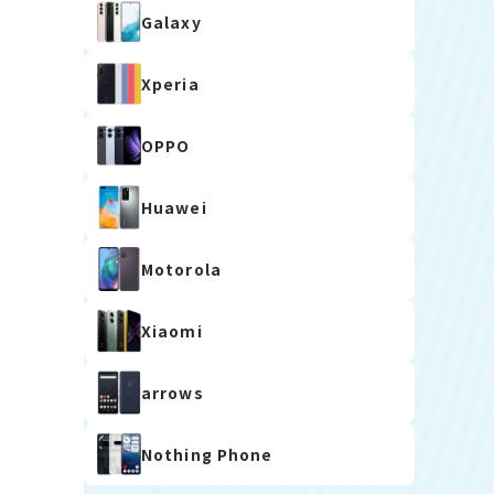
Galaxy
Xperia
OPPO
Huawei
Motorola
Xiaomi
arrows
Nothing Phone