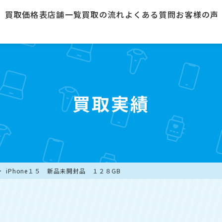
買取価格表
店舗一覧
買取の流れ
よくある質問
お客様の声
買取実績
iPhone１５ 新品未開封品 １２８GB