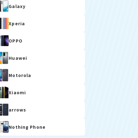
Galaxy
Xperia
OPPO
Huawei
Motorola
Xiaomi
arrows
Nothing Phone