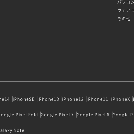
パソコ
ウェア
その他
ne14
iPhoneSE
iPhone13
iPhone12
iPhone11
iPhoneX
Google Pixel Fold
Google Pixel 7
Google Pixel 6
Google Pi
alaxy Note