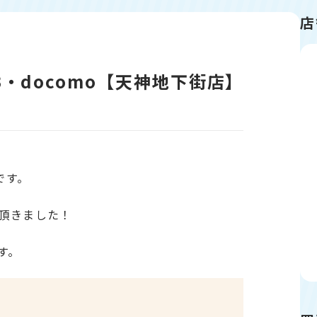
店
8GB・docomo【天神地下街店】
です。
頂きました！
です。