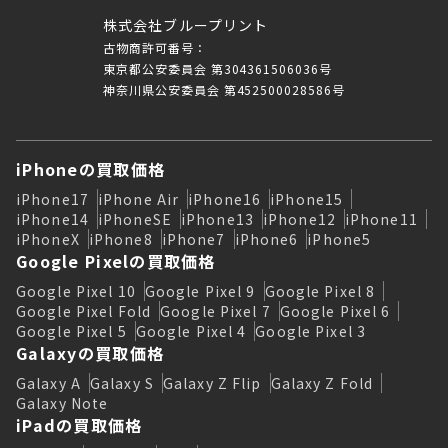
株式会社ブループリント
古物商許可番号：
東京都公安委員会 第304361506036号
神奈川県公安委員会 第452500028586号
iPhoneの買取価格
iPhone17
iPhone Air
iPhone16
iPhone15
iPhone14
iPhoneSE
iPhone13
iPhone12
iPhone11
iPhoneX
iPhone8
iPhone7
iPhone6
iPhone5
Google Pixelの買取価格
Google Pixel 10
Google Pixel 9
Google Pixel 8
Google Pixel Fold
Google Pixel 7
Google Pixel 6
Google Pixel 5
Google Pixel 4
Google Pixel 3
Galaxyの買取価格
Galaxy A
Galaxy S
Galaxy Z Flip
Galaxy Z Fold
Galaxy Note
iPadの買取価格