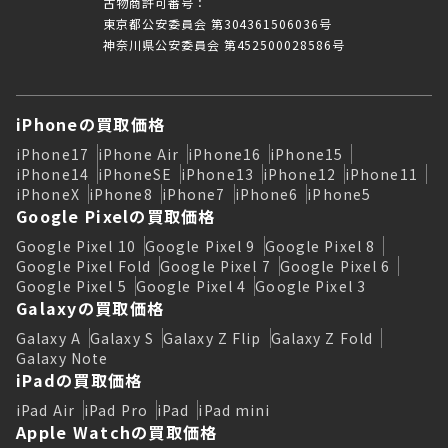
古物商許可番号：
東京都公安委員会 第304361506036号
神奈川県公安委員会 第452500028586号
iPhoneの買取価格
iPhone17
iPhone Air
iPhone16
iPhone15
iPhone14
iPhoneSE
iPhone13
iPhone12
iPhone11
iPhoneX
iPhone8
iPhone7
iPhone6
iPhone5
Google Pixelの買取価格
Google Pixel 10
Google Pixel 9
Google Pixel 8
Google Pixel Fold
Google Pixel 7
Google Pixel 6
Google Pixel 5
Google Pixel 4
Google Pixel 3
Galaxyの買取価格
Galaxy A
Galaxy S
Galaxy Z Flip
Galaxy Z Fold
Galaxy Note
iPadの買取価格
iPad Air
iPad Pro
iPad
iPad mini
Apple Watchの買取価格