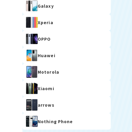
Galaxy
Xperia
OPPO
Huawei
Motorola
Xiaomi
arrows
Nothing Phone