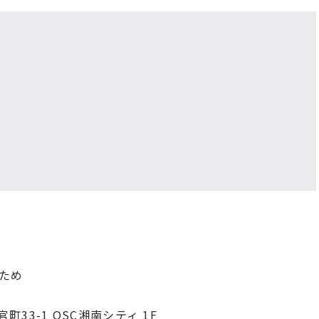
ため
町33-1 OSC湘南シティ 1F