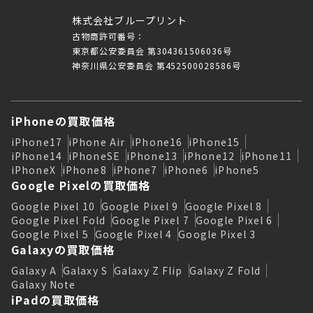
株式会社ブループリント
古物商許可番号：
東京都公安委員会 第304361506036号
神奈川県公安委員会 第452500028586号
iPhoneの買取価格
iPhone17
iPhone Air
iPhone16
iPhone15
iPhone14
iPhoneSE
iPhone13
iPhone12
iPhone11
iPhoneX
iPhone8
iPhone7
iPhone6
iPhone5
Google Pixelの買取価格
Google Pixel 10
Google Pixel 9
Google Pixel 8
Google Pixel Fold
Google Pixel 7
Google Pixel 6
Google Pixel 5
Google Pixel 4
Google Pixel 3
Galaxyの買取価格
Galaxy A
Galaxy S
Galaxy Z Flip
Galaxy Z Fold
Galaxy Note
iPadの買取価格