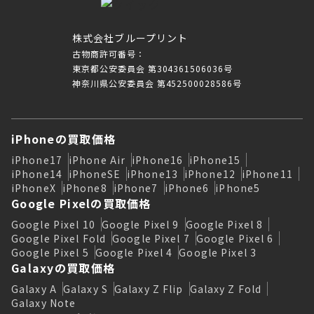
株式会社ブループリント
古物商許可番号：
東京都公安委員会 第304361506036号
神奈川県公安委員会 第452500028586号
iPhoneの買取価格
iPhone17
iPhone Air
iPhone16
iPhone15
iPhone14
iPhoneSE
iPhone13
iPhone12
iPhone11
iPhoneX
iPhone8
iPhone7
iPhone6
iPhone5
Google Pixelの買取価格
Google Pixel 10
Google Pixel 9
Google Pixel 8
Google Pixel Fold
Google Pixel 7
Google Pixel 6
Google Pixel 5
Google Pixel 4
Google Pixel 3
Galaxyの買取価格
Galaxy A
Galaxy S
Galaxy Z Flip
Galaxy Z Fold
Galaxy Note