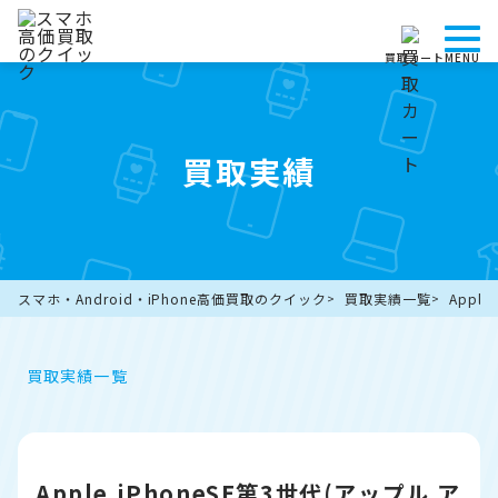
買取カート
MENU
買取実績
スマホ・Android・iPhone高価買取のクイック
買取実績一覧
Appl
買取実績一覧
Apple iPhoneSE第3世代(アップル ア