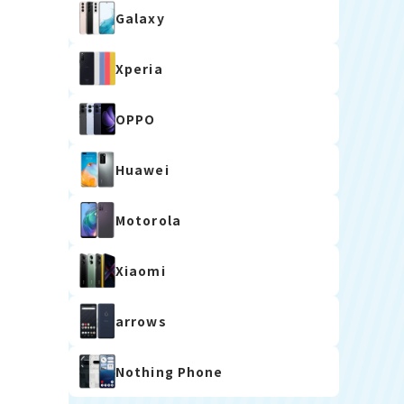
Galaxy
Xperia
OPPO
Huawei
Motorola
Xiaomi
arrows
Nothing Phone