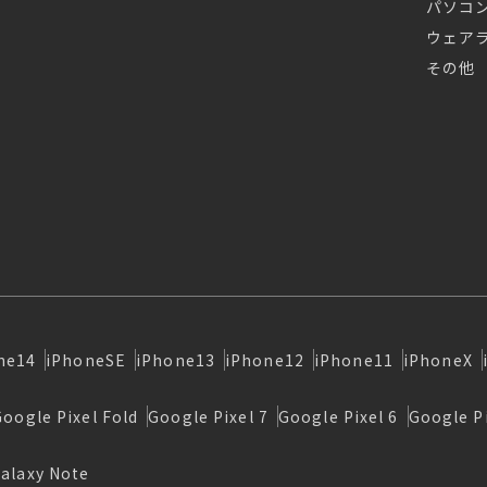
パソコ
ウェア
その他
ne14
iPhoneSE
iPhone13
iPhone12
iPhone11
iPhoneX
Google Pixel Fold
Google Pixel 7
Google Pixel 6
Google Pi
alaxy Note