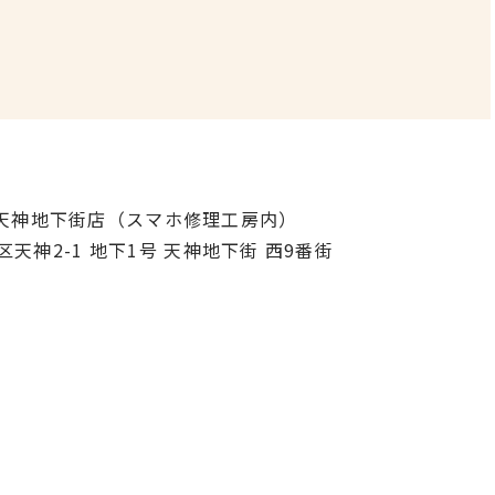
ク天神地下街店（スマホ修理工房内）
区天神2-1 地下1号 天神地下街 西9番街