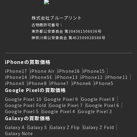
株式会社ブループリント
古物商許可番号：
東京都公安委員会 第304361506036号
神奈川県公安委員会 第452500028586号
iPhoneの買取価格
iPhone17
iPhone Air
iPhone16
iPhone15
iPhone14
iPhoneSE
iPhone13
iPhone12
iPhone11
iPhoneX
iPhone8
iPhone7
iPhone6
iPhone5
Google Pixelの買取価格
Google Pixel 10
Google Pixel 9
Google Pixel 8
Google Pixel Fold
Google Pixel 7
Google Pixel 6
Google Pixel 5
Google Pixel 4
Google Pixel 3
Galaxyの買取価格
Galaxy A
Galaxy S
Galaxy Z Flip
Galaxy Z Fold
Galaxy Note