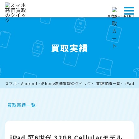
買取カート
MENU
買取実績
スマホ・Android・iPhone高価買取のクイック
買取実績一覧
iPad
買取実績一覧
iPad 第6世代 32GB Cellularモデル