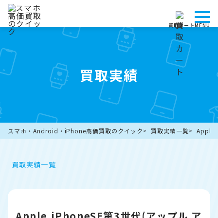
買取カート
MENU
買取実績
スマホ・Android・iPhone高価買取のクイック
買取実績一覧
Appl
買取実績一覧
Apple iPhoneSE第3世代(アップル ア