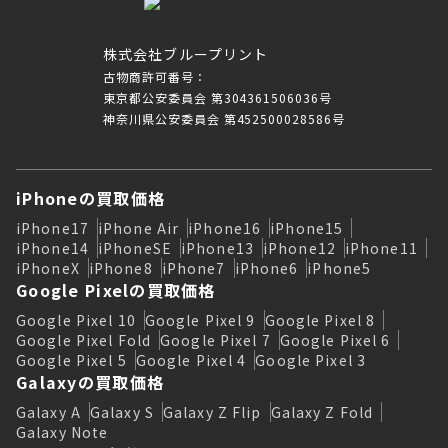
株式会社ブループリント
古物商許可番号：
東京都公安委員会 第304361506036号
神奈川県公安委員会 第452500028586号
iPhoneの買取価格
iPhone17
iPhone Air
iPhone16
iPhone15
iPhone14
iPhoneSE
iPhone13
iPhone12
iPhone11
iPhoneX
iPhone8
iPhone7
iPhone6
iPhone5
Google Pixelの買取価格
Google Pixel 10
Google Pixel 9
Google Pixel 8
Google Pixel Fold
Google Pixel 7
Google Pixel 6
Google Pixel 5
Google Pixel 4
Google Pixel 3
Galaxyの買取価格
Galaxy A
Galaxy S
Galaxy Z Flip
Galaxy Z Fold
Galaxy Note