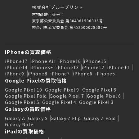
株式会社ブループリント
古物商許可番号：
東京都公安委員会 第304361506036号
神奈川県公安委員会 第452500028586号
iPhoneの買取価格
iPhone17
iPhone Air
iPhone16
iPhone15
iPhone14
iPhoneSE
iPhone13
iPhone12
iPhone11
iPhoneX
iPhone8
iPhone7
iPhone6
iPhone5
Google Pixelの買取価格
Google Pixel 10
Google Pixel 9
Google Pixel 8
Google Pixel Fold
Google Pixel 7
Google Pixel 6
Google Pixel 5
Google Pixel 4
Google Pixel 3
Galaxyの買取価格
Galaxy A
Galaxy S
Galaxy Z Flip
Galaxy Z Fold
Galaxy Note
iPadの買取価格