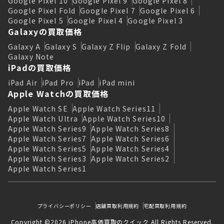
Google Pixel 10
Google Pixel 9
Google Pixel 8
Google Pixel Fold
Google Pixel 7
Google Pixel 6
Google Pixel 5
Google Pixel 4
Google Pixel 3
Galaxyの買取価格
Galaxy A
Galaxy S
Galaxy Z Flip
Galaxy Z Fold
Galaxy Note
iPadの買取価格
iPad Air
iPad Pro
iPad
iPad mini
Apple Watchの買取価格
Apple Watch SE
Apple Watch Series11
Apple Watch Ultra
Apple Watch Series10
Apple Watch Series9
Apple Watch Series8
Apple Watch Series7
Apple Watch Series6
Apple Watch Series5
Apple Watch Series4
Apple Watch Series3
Apple Watch Series2
Apple Watch Series1
プライバシーポリシー
店舗買取利用規約
宅配買取利用規約
Copyright ©2026 iPhone高価買取のクイック All Rights Reserved.