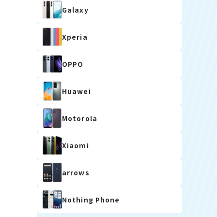
Galaxy
Xperia
OPPO
Huawei
Motorola
Xiaomi
arrows
Nothing Phone