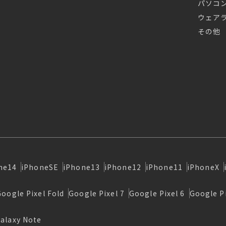
パソコ
ウェア
その他
ne14
iPhoneSE
iPhone13
iPhone12
iPhone11
iPhoneX
Google Pixel Fold
Google Pixel 7
Google Pixel 6
Google Pi
alaxy Note