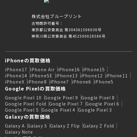
株式会社ブループリント
古物商許可番号：
東京都公安委員会 第304361506036号
神奈川県公安委員会 第452500028586号
iPhoneの買取価格
iPhone17
iPhone Air
iPhone16
iPhone15
iPhone14
iPhoneSE
iPhone13
iPhone12
iPhone11
iPhoneX
iPhone8
iPhone7
iPhone6
iPhone5
Google Pixelの買取価格
Google Pixel 10
Google Pixel 9
Google Pixel 8
Google Pixel Fold
Google Pixel 7
Google Pixel 6
Google Pixel 5
Google Pixel 4
Google Pixel 3
Galaxyの買取価格
Galaxy A
Galaxy S
Galaxy Z Flip
Galaxy Z Fold
Galaxy Note