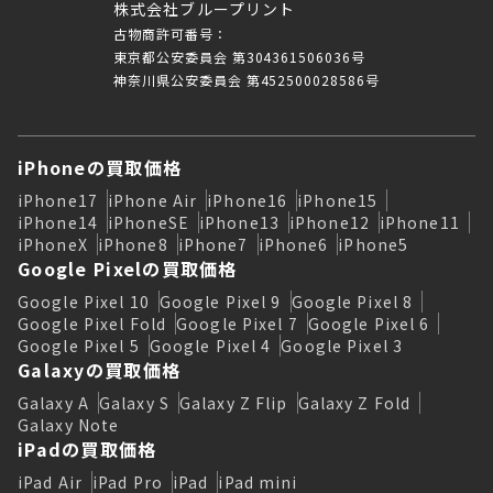
株式会社ブループリント
古物商許可番号：
東京都公安委員会 第304361506036号
神奈川県公安委員会 第452500028586号
iPhoneの買取価格
iPhone17
iPhone Air
iPhone16
iPhone15
iPhone14
iPhoneSE
iPhone13
iPhone12
iPhone11
iPhoneX
iPhone8
iPhone7
iPhone6
iPhone5
Google Pixelの買取価格
Google Pixel 10
Google Pixel 9
Google Pixel 8
Google Pixel Fold
Google Pixel 7
Google Pixel 6
Google Pixel 5
Google Pixel 4
Google Pixel 3
Galaxyの買取価格
Galaxy A
Galaxy S
Galaxy Z Flip
Galaxy Z Fold
Galaxy Note
iPadの買取価格
iPad Air
iPad Pro
iPad
iPad mini