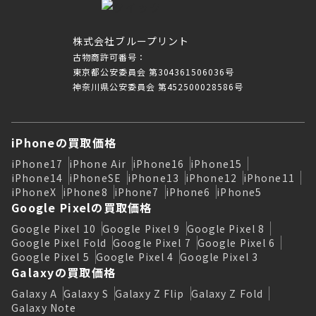
株式会社ブループリント
古物商許可番号：
東京都公安委員会 第304361506036号
神奈川県公安委員会 第452500028586号
iPhoneの買取価格
iPhone17
iPhone Air
iPhone16
iPhone15
iPhone14
iPhoneSE
iPhone13
iPhone12
iPhone11
iPhoneX
iPhone8
iPhone7
iPhone6
iPhone5
Google Pixelの買取価格
Google Pixel 10
Google Pixel 9
Google Pixel 8
Google Pixel Fold
Google Pixel 7
Google Pixel 6
Google Pixel 5
Google Pixel 4
Google Pixel 3
Galaxyの買取価格
Galaxy A
Galaxy S
Galaxy Z Flip
Galaxy Z Fold
Galaxy Note