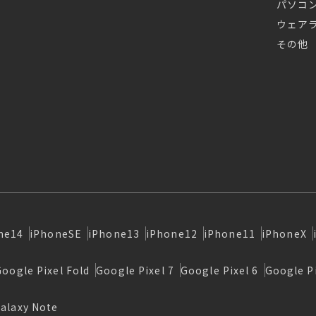
パソコ
ウェア
その他
ne14
iPhoneSE
iPhone13
iPhone12
iPhone11
iPhoneX
Google Pixel Fold
Google Pixel 7
Google Pixel 6
Google Pi
alaxy Note