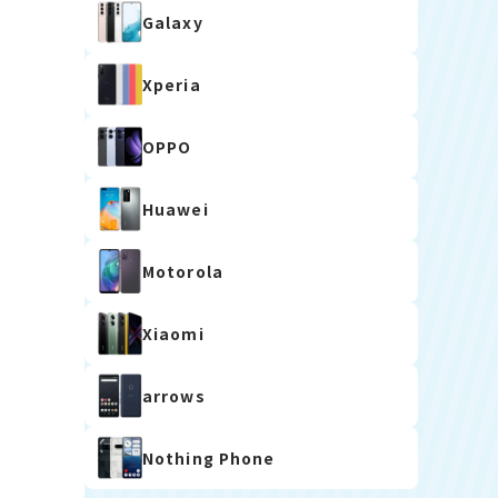
Galaxy
Xperia
OPPO
Huawei
Motorola
Xiaomi
arrows
Nothing Phone