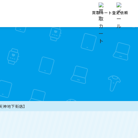
買取カート
査定依頼
ー【天神地下街店】