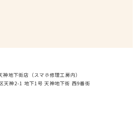
ク天神地下街店（スマホ修理工房内）
区天神2-1 地下1号 天神地下街 西9番街