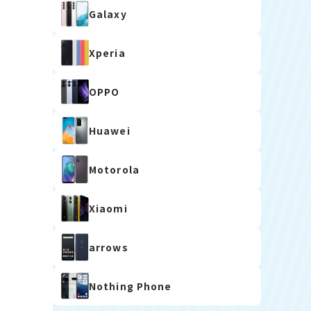
Galaxy
Xperia
OPPO
Huawei
Motorola
Xiaomi
arrows
Nothing Phone