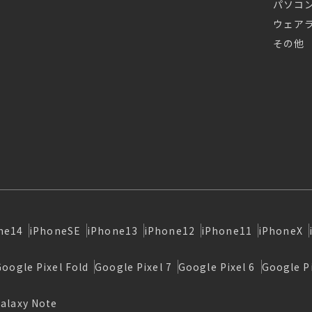
パソコ
ウェア
その他
ne14
iPhoneSE
iPhone13
iPhone12
iPhone11
iPhoneX
Google Pixel Fold
Google Pixel 7
Google Pixel 6
Google Pi
alaxy Note