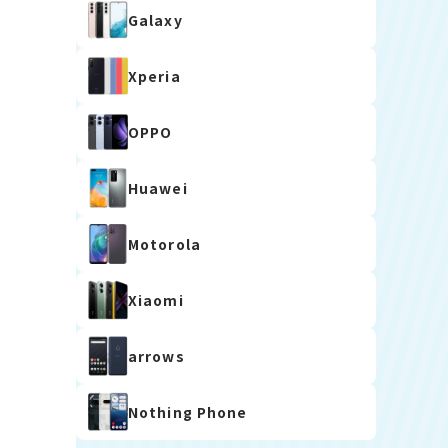
Galaxy
Xperia
OPPO
Huawei
Motorola
Xiaomi
arrows
Nothing Phone