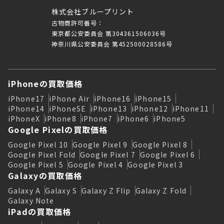
株式会社ブループリント
古物商許可番号：
東京都公安委員会 第304361506036号
神奈川県公安委員会 第452500028586号
iPhoneの買取価格
iPhone17
iPhone Air
iPhone16
iPhone15
iPhone14
iPhoneSE
iPhone13
iPhone12
iPhone11
iPhoneX
iPhone8
iPhone7
iPhone6
iPhone5
Google Pixelの買取価格
Google Pixel 10
Google Pixel 9
Google Pixel 8
Google Pixel Fold
Google Pixel 7
Google Pixel 6
Google Pixel 5
Google Pixel 4
Google Pixel 3
Galaxyの買取価格
Galaxy A
Galaxy S
Galaxy Z Flip
Galaxy Z Fold
Galaxy Note
iPadの買取価格