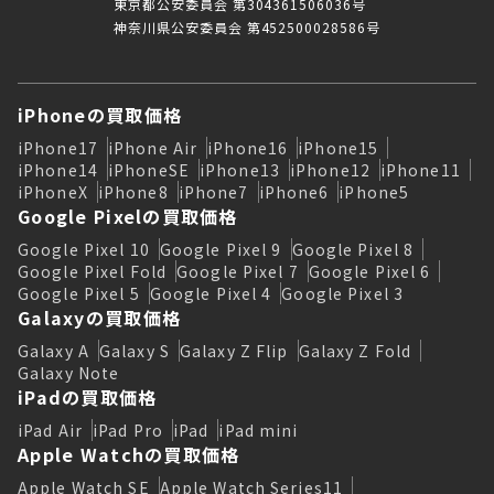
東京都公安委員会 第304361506036号
神奈川県公安委員会 第452500028586号
iPhoneの買取価格
iPhone17
iPhone Air
iPhone16
iPhone15
iPhone14
iPhoneSE
iPhone13
iPhone12
iPhone11
iPhoneX
iPhone8
iPhone7
iPhone6
iPhone5
Google Pixelの買取価格
Google Pixel 10
Google Pixel 9
Google Pixel 8
Google Pixel Fold
Google Pixel 7
Google Pixel 6
Google Pixel 5
Google Pixel 4
Google Pixel 3
Galaxyの買取価格
Galaxy A
Galaxy S
Galaxy Z Flip
Galaxy Z Fold
Galaxy Note
iPadの買取価格
iPad Air
iPad Pro
iPad
iPad mini
Apple Watchの買取価格
Apple Watch SE
Apple Watch Series11