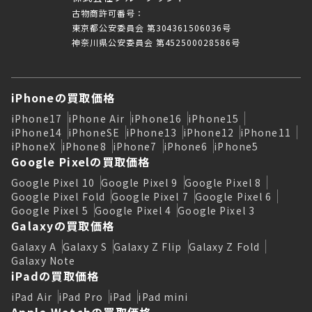
古物商許可番号：
東京都公安委員会 第304361506036号
神奈川県公安委員会 第452500028586号
iPhoneの買取価格
iPhone17
iPhone Air
iPhone16
iPhone15
iPhone14
iPhoneSE
iPhone13
iPhone12
iPhone11
iPhoneX
iPhone8
iPhone7
iPhone6
iPhone5
Google Pixelの買取価格
Google Pixel 10
Google Pixel 9
Google Pixel 8
Google Pixel Fold
Google Pixel 7
Google Pixel 6
Google Pixel 5
Google Pixel 4
Google Pixel 3
Galaxyの買取価格
Galaxy A
Galaxy S
Galaxy Z Flip
Galaxy Z Fold
Galaxy Note
iPadの買取価格
iPad Air
iPad Pro
iPad
iPad mini