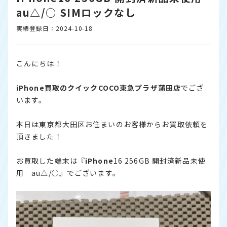
au△/○ SIMロックなし
実績登録日：2024-10-18
こんにちは！
iPhone
買取のクイックCOCO東急プラザ蒲田店
でござ
います。
本日は東京都大田区お住まいのお客様からお買取依頼を
頂きました！
お買取した端末は『
iPhone
16 256GB 開封済新品未使
用 au△/○』でございます。