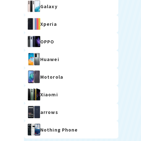
Galaxy
Xperia
OPPO
Huawei
Motorola
Xiaomi
arrows
Nothing Phone