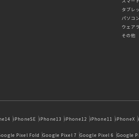
スマー
タブレ
パソコ
ウェア
その他
ne14
iPhoneSE
iPhone13
iPhone12
iPhone11
iPhoneX
Google Pixel Fold
Google Pixel 7
Google Pixel 6
Google Pi