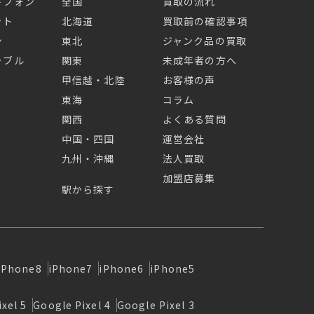
トフォン
全国
買取の流れ
ット
北海道
買取前の確認事項
ン
東北
ジャンク品の買取
ラブル
関東
未成年者の方へ
甲信越・北陸
お客様の声
東海
コラム
関西
よくある質問
中国・四国
運営会社
九州・沖縄
法人買取
加盟店募集
駅から探す
iPhone8
iPhone7
iPhone6
iPhone5
xel 5
Google Pixel 4
Google Pixel 3